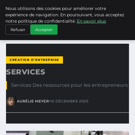
Nous utilisons des cookies pour améliorer votre
ASVPP
expérience de navigation. En poursuivant, vous acceptez
notre politique de confidentialité.
En savoir plus
ACCUEIL
CRÉATION D’ENTREPRISE
SERVICES
Refuser
Accepter
CRÉATION D’ENTREPRISE
SERVICES
Services Des ressources pour les entrepreneurs
•
AURÉLIE MEYER
10 DÉCEMBRE 2025