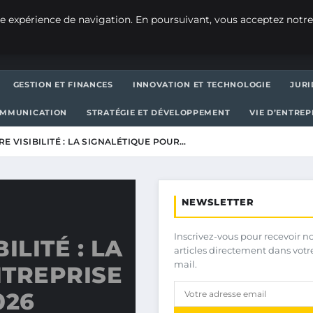
e expérience de navigation. En poursuivant, vous acceptez notre
GESTION ET FINANCES
INNOVATION ET TECHNOLOGIE
JURI
OMMUNICATION
STRATÉGIE ET DÉVELOPPEMENT
VIE D’ENTRE
E VISIBILITÉ : LA SIGNALÉTIQUE POUR…
NEWSLETTER
Inscrivez-vous pour recevoir n
ILITÉ : LA
articles directement dans votr
mail.
NTREPRISE
026