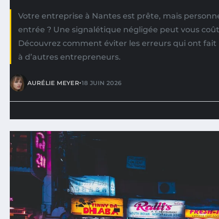
Votre entreprise à Nantes est prête, mais personn
entrée ? Une signalétique négligée peut vous coûte
Découvrez comment éviter les erreurs qui ont fai
à d’autres entrepreneurs.
•
AURÉLIE MEYER
18 JUIN 2026