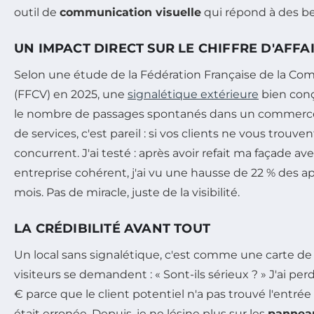
outil de
communication visuelle
qui répond à des be
UN IMPACT DIRECT SUR LE CHIFFRE D'AFFA
Selon une étude de la Fédération Française de la Co
(FFCV) en 2025, une
signalétique extérieure
bien con
le nombre de passages spontanés dans un commerce
de services, c'est pareil : si vos clients ne vous trouven
concurrent. J'ai testé : après avoir refait ma façade 
entreprise cohérent, j'ai vu une hausse de 22 % des a
mois. Pas de miracle, juste de la visibilité.
LA CRÉDIBILITÉ AVANT TOUT
Un local sans signalétique, c'est comme une carte de 
visiteurs se demandent : « Sont-ils sérieux ? » J'ai pe
€ parce que le client potentiel n'a pas trouvé l'entrée
était erronée. Depuis, je ne lésine plus sur les
panneau