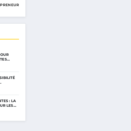
EPRENEUR
POUR
NTES…
IBILITÉ
…
TES : LA
OUR LES…