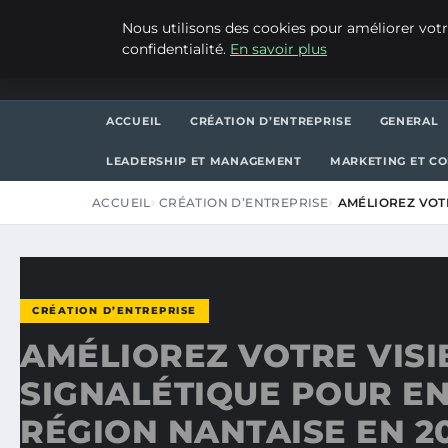
JEUDI 6 AOÛT 2026
Nous utilisons des cookies pour améliorer votr
confidentialité.
En savoir plus
ASVPP
ACCUEIL
CRÉATION D’ENTREPRISE
GENERAL
LEADERSHIP ET MANAGEMENT
MARKETING ET C
ACCUEIL
CRÉATION D’ENTREPRISE
AMÉLIOREZ VOTR
CRÉATION D’ENTREPRISE
AMÉLIOREZ VOTRE VISIB
SIGNALÉTIQUE POUR E
RÉGION NANTAISE EN 2