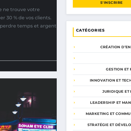
S'INSCRIRE
e ne trouve votre
r 30 % de vos clients.
t perdre temps et argent
CATÉGORIES
CRÉATION D’E
GESTION ET
INNOVATION ET TEC
JURIDIQUE ET 
LEADERSHIP ET MA
MARKETING ET COMMU
STRATÉGIE ET DÉVEL