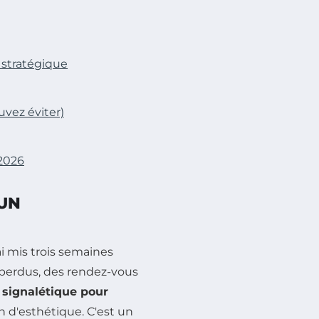
 stratégique
uvez éviter)
 2026
 UN
ai mis trois semaines
s perdus, des rendez-vous
a
signalétique pour
 d'esthétique. C'est un