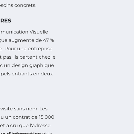
soins concrets.
IRES
mmunication Visuelle
çue augmente de 47 %
. Pour une entreprise
t pas, ils partent chez le
avec un design graphique
ppels entrants en deux
visite sans nom. Les
rdu un contrat de 15 000
 et a cru que l'adresse
x d'information
et la