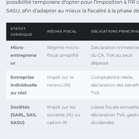
possibilité temporaire d’opter pour l’imposition à l’IR
SASU, afin d’adapter au mieux la fiscalité à la phase 
STATUT
RÉGIME FISCAL
OBLIGATIONS PRINCIPA
JURIDIQUE
Micro-
Régime micro-
Déclaration trimestrie
entreprene
fiscal simplifié
du CA, TVA au seuil
ur
dépassé
Entreprise
Impôt sur le
Comptabilité réelle,
individuelle
revenu (IR)
déclaration des bénéfi
au réel
TVA
Sociétés
Impôt sur les
Liasse fiscale annuelle
(SARL, SAS,
sociétés (IS) ou
déclaration TVA, gesti
SASU)
option IR
dividendes