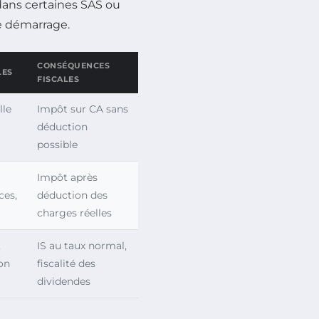
 dans certaines SAS ou
de démarrage.
CONSÉQUENCES
LES
FISCALES
lle
Impôt sur CA sans
déduction
possible
Impôt après
ces,
déduction des
charges réelles
,
IS au taux normal,
on
fiscalité des
dividendes