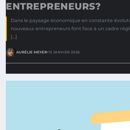
ENTREPRENEURS?
Dans le paysage économique en constante évolutio
nouveaux entrepreneurs font face à un cadre régl
[…]
•
AURÉLIE MEYER
13 JANVIER 2026