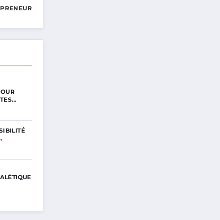
EPRENEUR
POUR
NTES…
IBILITÉ
…
GNALÉTIQUE