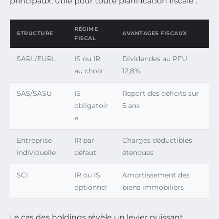
principaux, utile pour toute planification fiscale :
RÉGIME
STRUCTURE
AVANTAGES FISCAUX
FISCAL
SARL/EURL
IS ou IR
Dividendes au PFU
au choix
12,8%
SAS/SASU
IS
Report des déficits sur
obligatoir
5 ans
e
Entreprise
IR par
Charges déductibles
individuelle
défaut
étendues
SCI
IR ou IS
Amortissement des
optionnel
biens immobiliers
Le cas des holdings révèle un levier puissant