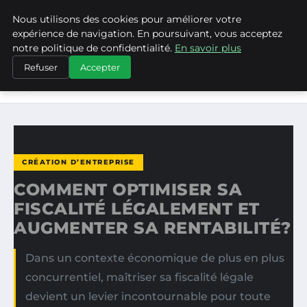
Nous utilisons des cookies pour améliorer votre
ASVPP
expérience de navigation. En poursuivant, vous acceptez
notre politique de confidentialité.
En savoir plus
ACCUEIL
CRÉATION D’ENTREPRISE
Refuser
Accepter
COMMENT OPTIMISER SA FISCALITÉ LÉGALEMENT ET
AUGMENTER…
CRÉATION D’ENTREPRISE
COMMENT OPTIMISER SA
FISCALITÉ LÉGALEMENT ET
AUGMENTER SA RENTABILITÉ?
Dans un contexte économique de plus en plus
concurrentiel, maîtriser sa fiscalité légale
devient un levier incontournable pour toute