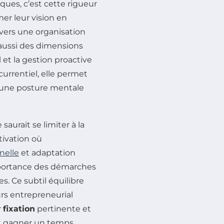
ues, c’est cette rigueur
er leur vision en
avers une organisation
e aussi des dimensions
l
et la gestion proactive
urrentiel, elle permet
 une posture mentale
saurait se limiter à la
tivation où
nelle
et adaptation
mportance des démarches
s. Ce subtil équilibre
ours entrepreneurial
r
fixation
pertinente et
nt gagner un temps