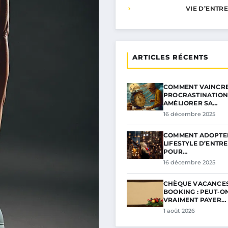
VIE D’ENTR
ARTICLES RÉCENTS
COMMENT VAINCRE
PROCRASTINATION
AMÉLIORER SA…
16 décembre 2025
COMMENT ADOPTE
LIFESTYLE D’ENTR
POUR…
16 décembre 2025
CHÈQUE VACANCES
BOOKING : PEUT-O
VRAIMENT PAYER…
1 août 2026