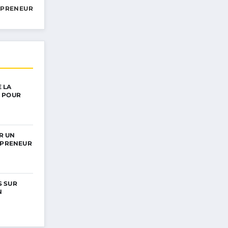
EPRENEUR
 LA
 POUR
R UN
EPRENEUR
 SUR
N