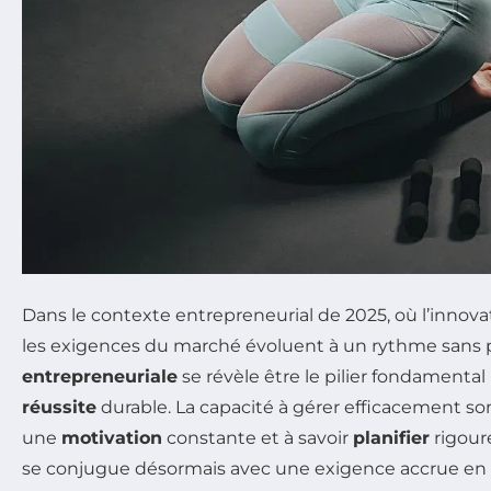
Dans le contexte entrepreneurial de 2025, où l’innov
les exigences du marché évoluent à un rythme sans 
entrepreneuriale
se révèle être le pilier fondamental
réussite
durable. La capacité à gérer efficacement so
une
motivation
constante et à savoir
planifier
rigour
se conjugue désormais avec une exigence accrue en