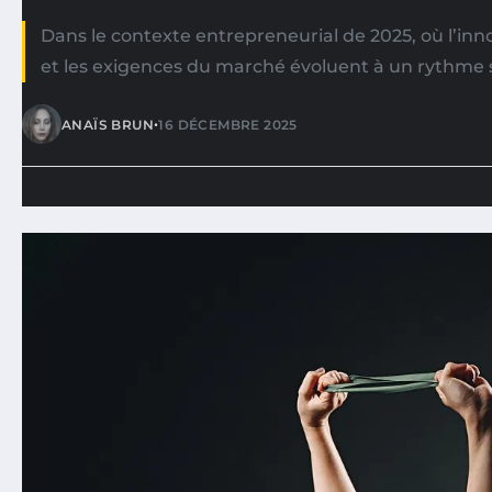
Dans le contexte entrepreneurial de 2025, où l’in
et les exigences du marché évoluent à un rythme 
•
ANAÏS BRUN
16 DÉCEMBRE 2025