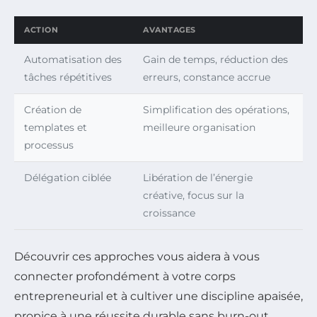
ACTION
AVANTAGES
Automatisation des
Gain de temps, réduction des
tâches répétitives
erreurs, constance accrue
Création de
Simplification des opérations,
templates et
meilleure organisation
processus
Délégation ciblée
Libération de l’énergie
créative, focus sur la
croissance
Découvrir ces approches vous aidera à vous
connecter profondément à votre corps
entrepreneurial et à cultiver une discipline apaisée,
propice à une réussite durable sans burn-out.