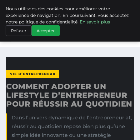
Nous utilisons des cookies pour améliorer votre
ASVPP
expérience de navigation. En poursuivant, vous acceptez
notre politique de confidentialité.
En savoir plus
ACCUEIL
VIE D’ENTREPRENEUR
Refuser
Accepter
COMMENT ADOPTER UN LIFESTYLE D’ENTREPRENEUR
POUR…
VIE D’ENTREPRENEUR
COMMENT ADOPTER UN
LIFESTYLE D’ENTREPRENEUR
POUR RÉUSSIR AU QUOTIDIEN
Dans l’univers dynamique de l’entrepreneuriat,
réussir au quotidien repose bien plus qu’une
simple idée innovante ou une stratégie