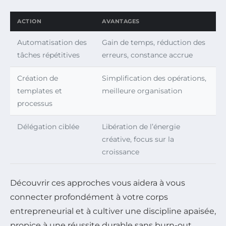
ACTION
AVANTAGES
Automatisation des
Gain de temps, réduction des
tâches répétitives
erreurs, constance accrue
Création de
Simplification des opérations,
templates et
meilleure organisation
processus
Délégation ciblée
Libération de l’énergie
créative, focus sur la
croissance
Découvrir ces approches vous aidera à vous
connecter profondément à votre corps
entrepreneurial et à cultiver une discipline apaisée,
propice à une réussite durable sans burn-out.