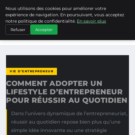
Nous utilisons des cookies pour améliorer votre
ASVPP
expérience de navigation. En poursuivant, vous acceptez
notre politique de confidentialité.
En savoir plus
ACCUEIL
VIE D’ENTREPRENEUR
Refuser
Accepter
COMMENT ADOPTER UN LIFESTYLE D’ENTREPRENEUR
POUR…
VIE D’ENTREPRENEUR
COMMENT ADOPTER UN
LIFESTYLE D’ENTREPRENEUR
POUR RÉUSSIR AU QUOTIDIEN
Dans l’univers dynamique de l’entrepreneuriat,
réussir au quotidien repose bien plus qu’une
simple idée innovante ou une stratégie