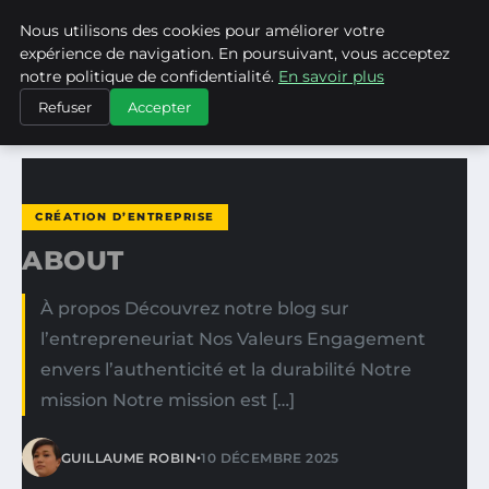
Nous utilisons des cookies pour améliorer votre
ASVPP
expérience de navigation. En poursuivant, vous acceptez
notre politique de confidentialité.
En savoir plus
ACCUEIL
CRÉATION D’ENTREPRISE
ABOUT
Refuser
Accepter
CRÉATION D’ENTREPRISE
ABOUT
À propos Découvrez notre blog sur
l’entrepreneuriat Nos Valeurs Engagement
envers l’authenticité et la durabilité Notre
mission Notre mission est […]
•
GUILLAUME ROBIN
10 DÉCEMBRE 2025