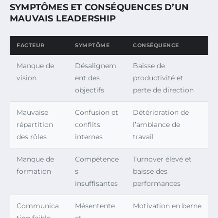
SYMPTÔMES ET CONSÉQUENCES D’UN
MAUVAIS LEADERSHIP
FACTEUR
SYMPTÔME
CONSÉQUENCE
Manque de
Désalignem
Baisse de
vision
ent des
productivité et
objectifs
perte de direction
Mauvaise
Confusion et
Détérioration de
répartition
conflits
l’ambiance de
des rôles
internes
travail
Manque de
Compétence
Turnover élevé et
formation
s
baisse des
insuffisantes
performances
Communica
Mésentente
Motivation en berne