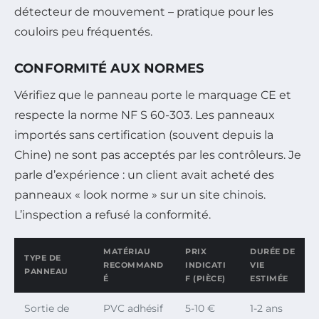
détecteur de mouvement – pratique pour les
couloirs peu fréquentés.
CONFORMITÉ AUX NORMES
Vérifiez que le panneau porte le marquage CE et
respecte la norme NF S 60-303. Les panneaux
importés sans certification (souvent depuis la
Chine) ne sont pas acceptés par les contrôleurs.
Je
parle d’expérience : un client avait acheté des
panneaux « look norme » sur un site chinois.
L’inspection a refusé la conformité.
MATÉRIAU
PRIX
DURÉE DE
TYPE DE
RECOMMAND
INDICATI
VIE
PANNEAU
É
F (PIÈCE)
ESTIMÉE
Sortie de
PVC adhésif
5-10 €
1-2 ans