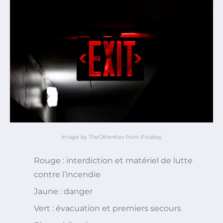
Image by TheOtherKev from Pixabay
Rouge : interdiction et matériel de lutte
contre l’incendie
Jaune : danger
Vert : évacuation et premiers secours