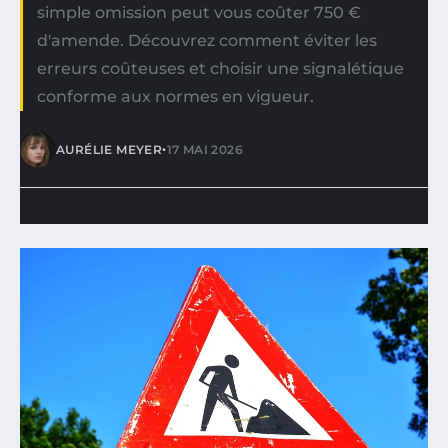
simple omission peut vous coûter 750 €
d'amende. Découvrez comment éviter les
erreurs coûteuses et choisir une signalétique
conforme aux normes en vigueur.
•
AURÉLIE MEYER
17 MAI 2026