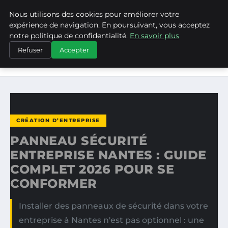
Nous utilisons des cookies pour améliorer votre
ASVPP
expérience de navigation. En poursuivant, vous acceptez
notre politique de confidentialité.
En savoir plus
ACCUEIL
CRÉATION D’ENTREPRISE
Refuser
Accepter
PANNEAU SÉCURITÉ ENTREPRISE NANTES : GUIDE
COMPLET…
CRÉATION D’ENTREPRISE
PANNEAU SÉCURITÉ
ENTREPRISE NANTES : GUIDE
COMPLET 2026 POUR SE
CONFORMER
Installer des panneaux de sécurité dans votre
entreprise à Nantes n'est pas optionnel : une