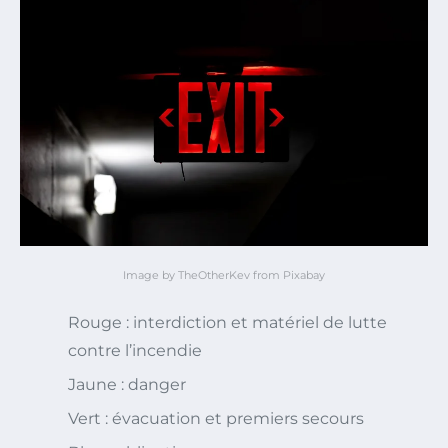
Image by TheOtherKev from Pixabay
Rouge : interdiction et matériel de lutte
contre l’incendie
Jaune : danger
Vert : évacuation et premiers secours