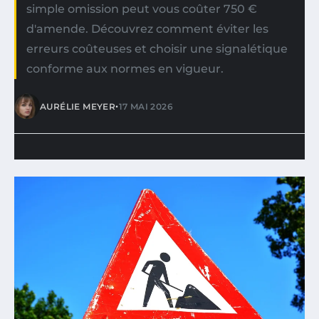
simple omission peut vous coûter 750 €
d'amende. Découvrez comment éviter les
erreurs coûteuses et choisir une signalétique
conforme aux normes en vigueur.
•
AURÉLIE MEYER
17 MAI 2026