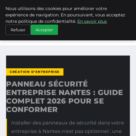
Nous utilisons des cookies pour améliorer votre
ASVPP
expérience de navigation. En poursuivant, vous acceptez
notre politique de confidentialité.
En savoir plus
ACCUEIL
CRÉATION D’ENTREPRISE
Refuser
Accepter
PANNEAU SÉCURITÉ ENTREPRISE NANTES : GUIDE
COMPLET…
CRÉATION D’ENTREPRISE
PANNEAU SÉCURITÉ
ENTREPRISE NANTES : GUIDE
COMPLET 2026 POUR SE
CONFORMER
Installer des panneaux de sécurité dans votre
entreprise à Nantes n'est pas optionnel : une