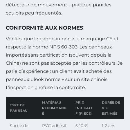
détecteur de mouvement – pratique pour les
couloirs peu fréquentés.
CONFORMITÉ AUX NORMES
Vérifiez que le panneau porte le marquage CE et
respecte la norme NF S 60-303. Les panneaux
importés sans certification (souvent depuis la
Chine) ne sont pas acceptés par les contrôleurs.
Je
parle d’expérience : un client avait acheté des
panneaux « look norme » sur un site chinois.
L’inspection a refusé la conformité.
MATÉRIAU
PRIX
DURÉE DE
TYPE DE
RECOMMAND
INDICATI
VIE
PANNEAU
É
F (PIÈCE)
ESTIMÉE
Sortie de
PVC adhésif
5-10 €
1-2 ans