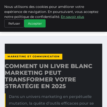
Nous utilisons des cookies pour améliorer votre
ASVPP
expérience de navigation. En poursuivant, vous acceptez
notre politique de confidentialité.
En savoir plus
ACCUEIL
MARKETING ET COMMUNICATION
Refuser
Accepter
COMMENT UN LIVRE BLANC MARKETING PEUT
TRANSFORMER…
MARKETING ET COMMUNICATION
COMMENT UN LIVRE BLANC
MARKETING PEUT
TRANSFORMER VOTRE
STRATÉGIE EN 2025
Dans un univers marketing en perpétuelle
mutation, la quête d’outils efficaces pour se