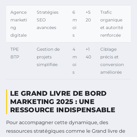
Agence
Stratégies
6
+5
Trafic
marketi
SEO
m
20
organique
ng
avancées
oi
et autorité
digitale
s
renforcée
TPE
Gestion de
4
+1
Ciblage
BTP
projets
m
40
précis et
simplifiée
oi
conversion
s
améliorée
LE GRAND LIVRE DE BORD
MARKETING 2025 : UNE
RESSOURCE INDISPENSABLE
Pour accompagner cette dynamique, des
ressources stratégiques comme le Grand livre de