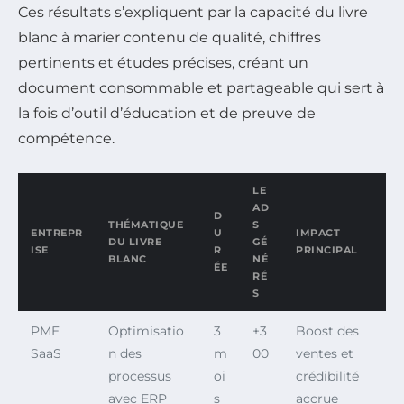
Ces résultats s’expliquent par la capacité du livre
blanc à marier contenu de qualité, chiffres
pertinents et études précises, créant un
document consommable et partageable qui sert à
la fois d’outil d’éducation et de preuve de
compétence.
LE
AD
D
THÉMATIQUE
S
ENTREPR
U
IMPACT
DU LIVRE
GÉ
ISE
R
PRINCIPAL
BLANC
NÉ
ÉE
RÉ
S
PME
Optimisatio
3
+3
Boost des
SaaS
n des
m
00
ventes et
processus
oi
crédibilité
avec ERP
s
accrue