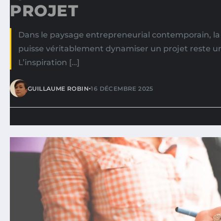
PROJET
Dans le paysage entrepreneurial contemporain, la
puisse véritablement dynamiser un projet reste un
L’inspiration […]
•
GUILLAUME ROBIN
16 DÉCEMBRE 2025