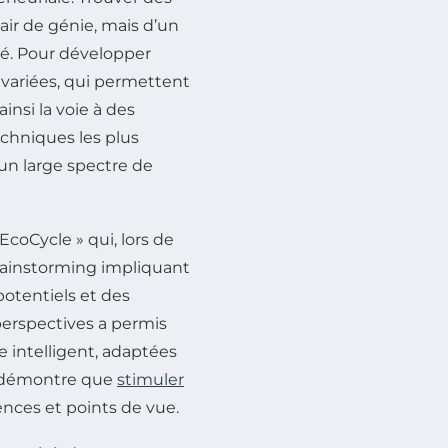
ir de génie, mais d’un
cé. Pour développer
s variées, qui permettent
ainsi la voie à des
echniques les plus
d’un large spectre de
coCycle » qui, lors de
brainstorming impliquant
potentiels et des
erspectives a permis
 intelligent, adaptées
ve démontre que
stimuler
iences et points de vue.