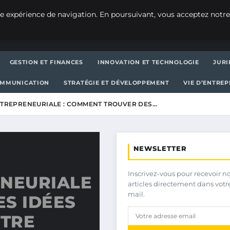
e expérience de navigation. En poursuivant, vous acceptez notre
GESTION ET FINANCES
INNOVATION ET TECHNOLOGIE
JURI
OMMUNICATION
STRATÉGIE ET DÉVELOPPEMENT
VIE D’ENTRE
NTREPRENEURIALE : COMMENT TROUVER DES…
NEWSLETTER
Inscrivez-vous pour recevoir n
ENEURIALE
articles directement dans votr
mail.
S IDÉES
OTRE