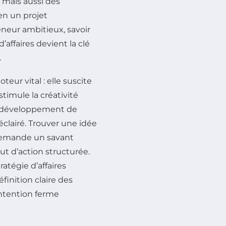
 mais aussi des
en un projet
eneur ambitieux, savoir
’affaires devient la clé
.
ur vital : elle suscite
timule la créativité
un développement de
éclairé. Trouver une idée
 demande un savant
ut d’action structurée.
atégie d’affaires
finition claire des
intention ferme