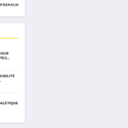
EPRENEUR
POUR
NTES…
IBILITÉ
…
GNALÉTIQUE