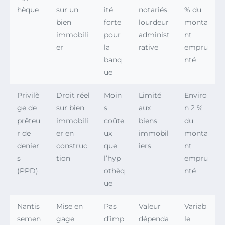
hèque
sur un
ité
notariés,
% du
bien
forte
lourdeur
monta
immobili
pour
administ
nt
er
la
rative
empru
banq
nté
ue
Privilè
Droit réel
Moin
Limité
Enviro
ge de
sur bien
s
aux
n 2 %
prêteu
immobili
coûte
biens
du
r de
er en
ux
immobil
monta
denier
construc
que
iers
nt
s
tion
l’hyp
empru
(PPD)
othèq
nté
ue
Nantis
Mise en
Pas
Valeur
Variab
semen
gage
d’imp
dépenda
le