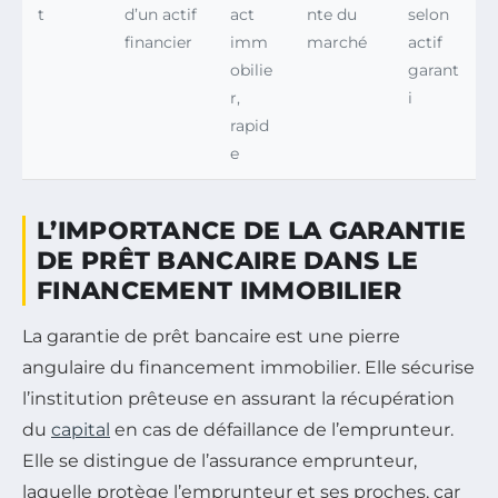
t
d’un actif
act
nte du
selon
financier
imm
marché
actif
obilie
garant
r,
i
rapid
e
L’IMPORTANCE DE LA GARANTIE
DE PRÊT BANCAIRE DANS LE
FINANCEMENT IMMOBILIER
La garantie de prêt bancaire est une pierre
angulaire du financement immobilier. Elle sécurise
l’institution prêteuse en assurant la récupération
du
capital
en cas de défaillance de l’emprunteur.
Elle se distingue de l’assurance emprunteur,
laquelle protège l’emprunteur et ses proches, car