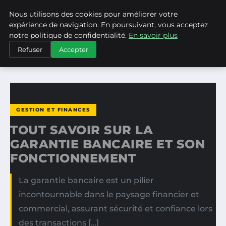
Nous utilisons des cookies pour améliorer votre
ASVPP
expérience de navigation. En poursuivant, vous acceptez
notre politique de confidentialité.
En savoir plus
ACCUEIL
GESTION ET FINANCES
Refuser
Accepter
TOUT SAVOIR SUR LA GARANTIE BANCAIRE ET SON…
GESTION ET FINANCES
TOUT SAVOIR SUR LA
GARANTIE BANCAIRE ET SON
FONCTIONNEMENT
La garantie bancaire est un pilier
incontournable dans le paysage financier et
commercial, assurant sécurité et confiance lors
des transactions […]