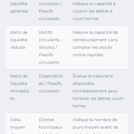
liquidité
circulants /
indique la capacité à
générale
Passifs
couvrir les dettes à
circulants
court terme.
Ratio de
(Actifs
Mesure la capacité de
liquidité
circulants –
remboursement sans
réduite
Stocks) /
compter les stocks
Passifs
moins liquides.
circulants
Ratio de
Disponibilit
Évalue la trésorerie
liquidité
és / Passifs
disponible
immédia
circulants
immédiatement pour
te
honorer les dettes court
terme.
Délai
(Dettes
Indique le nombre de
moyen
fournisseur
jours moyen avant de