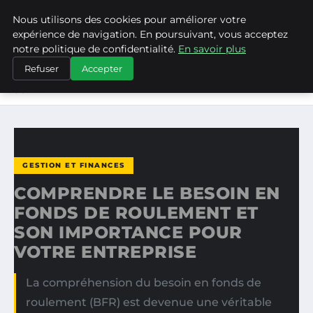
Nous utilisons des cookies pour améliorer votre
ASVPP
expérience de navigation. En poursuivant, vous acceptez
notre politique de confidentialité.
En savoir plus
ACCUEIL
GESTION ET FINANCES
Refuser
Accepter
COMPRENDRE LE BESOIN EN FONDS DE ROULEMENT ET
SON…
GESTION ET FINANCES
COMPRENDRE LE BESOIN EN
FONDS DE ROULEMENT ET
SON IMPORTANCE POUR
VOTRE ENTREPRISE
La compréhension du besoin en fonds de
roulement (BFR) est devenue une véritable