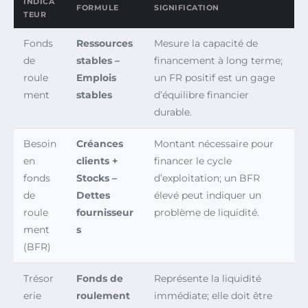
INDICA
FORMULE
SIGNIFICATION
TEUR
Fonds
Ressources
Mesure la capacité de
de
stables –
financement à long terme;
roule
Emplois
un FR positif est un gage
ment
stables
d’équilibre financier
durable.
Besoin
Créances
Montant nécessaire pour
en
clients +
financer le cycle
fonds
Stocks –
d’exploitation; un BFR
de
Dettes
élevé peut indiquer un
roule
fournisseur
problème de liquidité.
ment
s
(BFR)
Trésor
Fonds de
Représente la liquidité
erie
roulement
immédiate; elle doit être