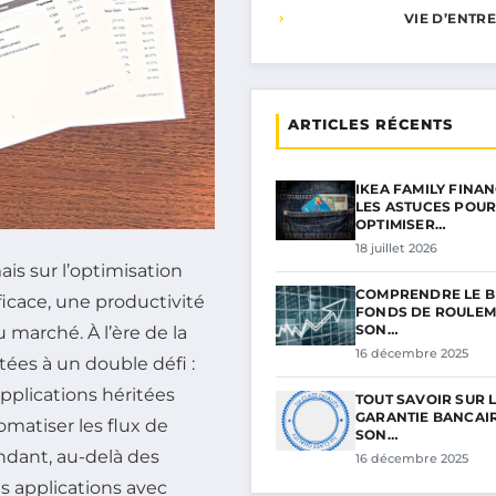
VIE D’ENTR
ARTICLES RÉCENTS
IKEA FAMILY FINAN
LES ASTUCES POU
OPTIMISER…
18 juillet 2026
is sur l’optimisation
COMPRENDRE LE B
ficace, une productivité
FONDS DE ROULEM
SON…
marché. À l’ère de la
16 décembre 2025
tées à un double défi :
plications héritées
TOUT SAVOIR SUR 
GARANTIE BANCAIR
omatiser les flux de
SON…
endant, au-delà des
16 décembre 2025
es applications avec