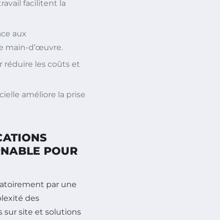
avail facilitent la
ace aux
e main-d’œuvre.
r réduire les coûts et
ielle améliore la prise
CATIONS
URNABLE POUR
igatoirement par une
lexité des
sur site et solutions