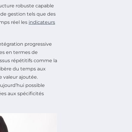
ructure robuste capable
s de gestion tels que des
emps réel les
indicateurs
ntégration progressive
les en termes de
essus répétitifs comme la
 libère du temps aux
e valeur ajoutée.
aujourd’hui possible
es aux spécificités