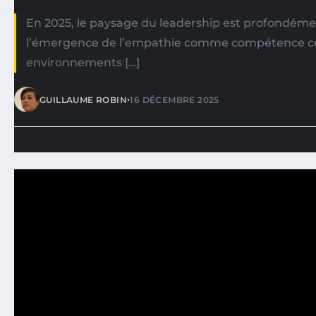
En 2025, le paysage du leadership est profondém
l’émergence de l’empathie comme compétence cen
environnements […]
•
GUILLAUME ROBIN
16 DÉCEMBRE 2025