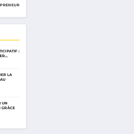
EPRENEUR
CIPATIF :
UER…
ER LA
 AU
R UN
 GRÂCE