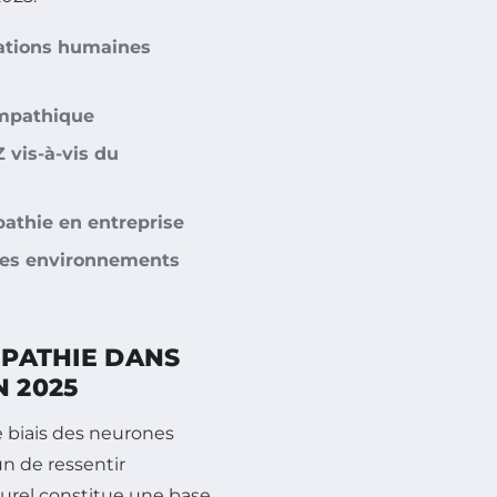
lations humaines
empathique
 vis-à-vis du
athie en entreprise
les environnements
MPATHIE DANS
N 2025
e biais des neurones
n de ressentir
urel constitue une base