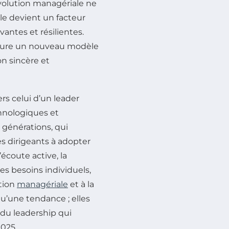
volution managériale ne
lle devient un facteur
antes et résilientes.
ucture un nouveau modèle
on sincère et
rs celui d’un leader
hnologiques et
 générations, qui
es dirigeants à adopter
écoute active, la
s besoins individuels,
tion
managériale
et à la
u’une tendance ; elles
 du leadership qui
2025.