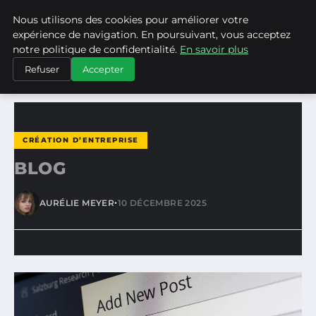
Nous utilisons des cookies pour améliorer votre
ASVPP
expérience de navigation. En poursuivant, vous acceptez
notre politique de confidentialité.
En savoir plus
ACCUEIL
CRÉATION D’ENTREPRISE
BLOG
Refuser
Accepter
CRÉATION D’ENTREPRISE
BLOG
•
AURÉLIE MEYER
10 DÉCEMBRE 2025