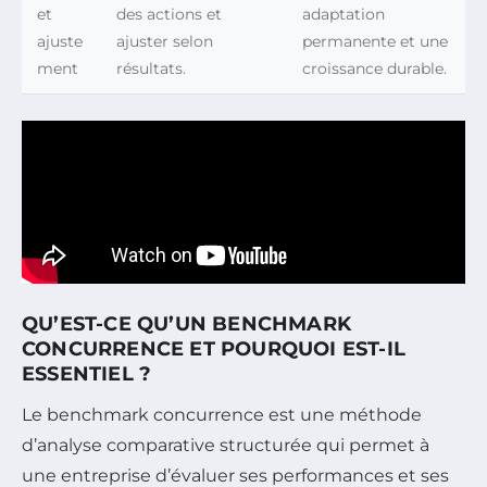
et
des actions et
adaptation
ajuste
ajuster selon
permanente et une
ment
résultats.
croissance durable.
QU’EST-CE QU’UN BENCHMARK
CONCURRENCE ET POURQUOI EST-IL
ESSENTIEL ?
Le benchmark concurrence est une méthode
d’analyse comparative structurée qui permet à
une entreprise d’évaluer ses performances et ses