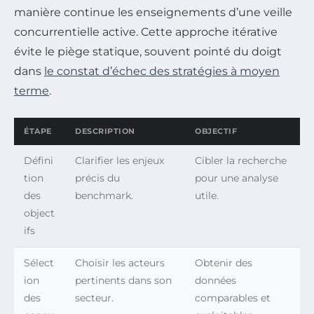
manière continue les enseignements d’une veille
concurrentielle active. Cette approche itérative
évite le piège statique, souvent pointé du doigt
dans
le constat d’échec des stratégies à moyen
terme
.
ÉTAPE
DESCRIPTION
OBJECTIF
Défini
Clarifier les enjeux
Cibler la recherche
tion
précis du
pour une analyse
des
benchmark.
utile.
object
ifs
Sélect
Choisir les acteurs
Obtenir des
ion
pertinents dans son
données
des
secteur.
comparables et