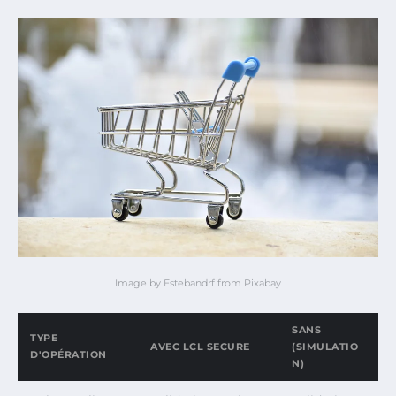
Image by Estebandrf from Pixabay
SANS
TYPE
AVEC LCL SECURE
(SIMULATIO
D'OPÉRATION
N)