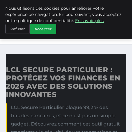
Nous utilisons des cookies pour améliorer votre
ASVPP
expérience de navigation. En poursuivant, vous acceptez
notre politique de confidentialité.
En savoir plus
ACCUEIL
Refuser
Accepter
LCL SECURE PARTICULIER : PROTÉGEZ VOS FINANCES EN
2026…
LCL SECURE PARTICULIER :
PROTÉGEZ VOS FINANCES EN
2026 AVEC DES SOLUTIONS
INNOVANTES
LCL Secure Particulier bloque 99,2 % des
fraudes bancaires, et ce n’est pas un simple
gadget. Découvrez comment cet outil gratuit