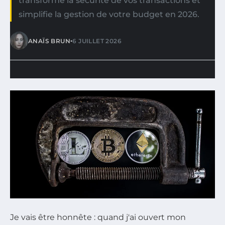
transforme la sécurité de vos transactions et
simplifie la gestion de votre budget en 2026.
•
ANAÏS BRUN
6 JUILLET 2026
Je vais être honnête : quand j'ai ouvert mon