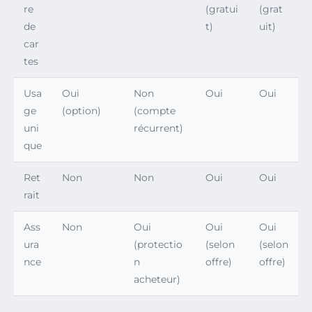
re
(gratui
(grat
de
t)
uit)
car
tes
Usa
Oui
Non
Oui
Oui
ge
(option)
(compte
uni
récurrent)
que
Ret
Non
Non
Oui
Oui
rait
Ass
Non
Oui
Oui
Oui
ura
(protectio
(selon
(selon
nce
n
offre)
offre)
acheteur)