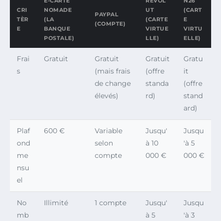
E-CARTE
REVOL
N26
CRI
NOMADE
UT
(CART
PAYPAL
TÈR
(LA
(CARTE
E
(COMPTE)
E
BANQUE
VIRTUE
VIRTU
POSTALE)
LLE)
ELLE)
Frai
Gratuit
Gratuit
Gratuit
Gratu
s
(mais frais
(offre
it
de change
standa
(offre
élevés)
rd)
stand
ard)
Plaf
600 €
Variable
Jusqu'
Jusqu
ond
selon
à 10
'à 5
me
compte
000 €
000 €
nsu
el
No
Illimité
1 compte
Jusqu'
Jusqu
mb
à 5
'à 3