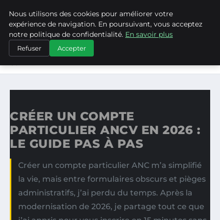
Nous utilisons des cookies pour améliorer votre
ASVPP
expérience de navigation. En poursuivant, vous acceptez
notre politique de confidentialité.
En savoir plus
ACCUEIL
Refuser
Accepter
CRÉER UN COMPTE PARTICULIER ANCV EN 2026 : LE
GUIDE…
CRÉER UN COMPTE
PARTICULIER ANCV EN 2026 :
LE GUIDE PAS À PAS
Créer un compte particulier ANC m’a simplifié
la vie, mais entre formulaires obscurs et pièges
administratifs, j’ai perdu du temps. Après la
modernisation de 2026, je partage tout ce que