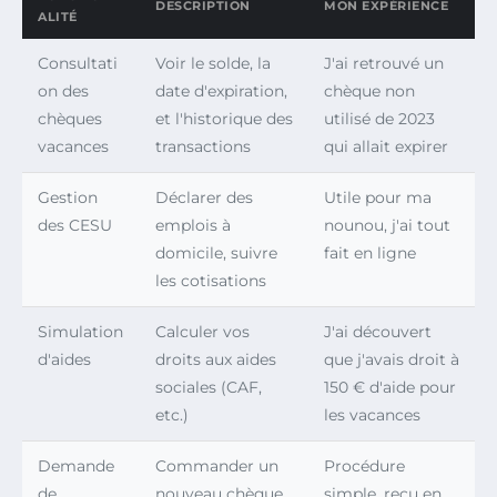
DESCRIPTION
MON EXPÉRIENCE
ALITÉ
Consultati
Voir le solde, la
J'ai retrouvé un
on des
date d'expiration,
chèque non
chèques
et l'historique des
utilisé de 2023
vacances
transactions
qui allait expirer
Gestion
Déclarer des
Utile pour ma
des CESU
emplois à
nounou, j'ai tout
domicile, suivre
fait en ligne
les cotisations
Simulation
Calculer vos
J'ai découvert
d'aides
droits aux aides
que j'avais droit à
sociales (CAF,
150 € d'aide pour
etc.)
les vacances
Demande
Commander un
Procédure
de
nouveau chèque
simple, reçu en