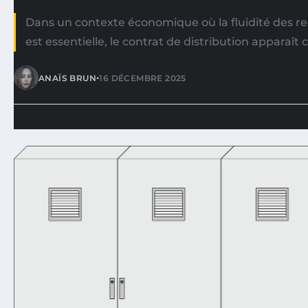
Dans un contexte économique où la fluidité des r
est essentielle, le contrat de distribution apparaît
•
ANAÏS BRUN
16 DÉCEMBRE 2025