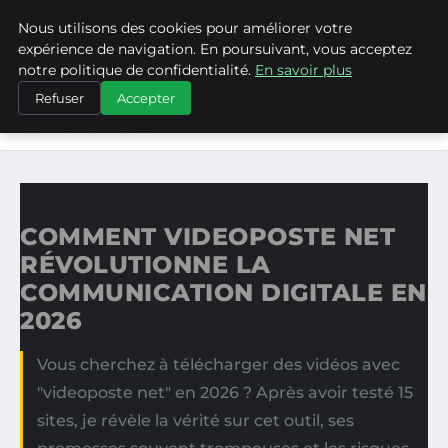
Nous utilisons des cookies pour améliorer votre
ASVPP
expérience de navigation. En poursuivant, vous acceptez
notre politique de confidentialité.
En savoir plus
ACCUEIL
Refuser
Accepter
COMMENT VIDEOPOSTE NET RÉVOLUTIONNE LA
COMMUNICATION…
COMMENT VIDEOPOSTE NET
RÉVOLUTIONNE LA
COMMUNICATION DIGITALE EN
2026
Vous cherchez à télécharger des vidéos avec
"videoposte net" en 2026 ? Après avoir testé 15
sites, je révèle la vérité sur cet outil, ses