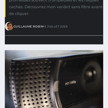
promesses souvent trompeuses et les risques
cachés. Découvrez mon verdict sans filtre avant
de cliquer.
•
GUILLAUME ROBIN
3 JUILLET 2026