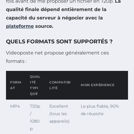
fois avant de me proposer un fichier en 720p.
La
qualité finale dépend entièrement de la
capacité du serveur à négocier avec la
plateforme
source.
QUELS FORMATS SONT SUPPORTÉS ?
Videoposte net propose généralement ces
formats :
QUAL
FORM
ITÉ
COMPATIBI
MON EXPÉRIENCE
AT
TYPI
LITÉ
QUE
MP4
720p
Excellent
Le plus fiable, 90%
/
(tous les
de réussite
1080
appareils)
p